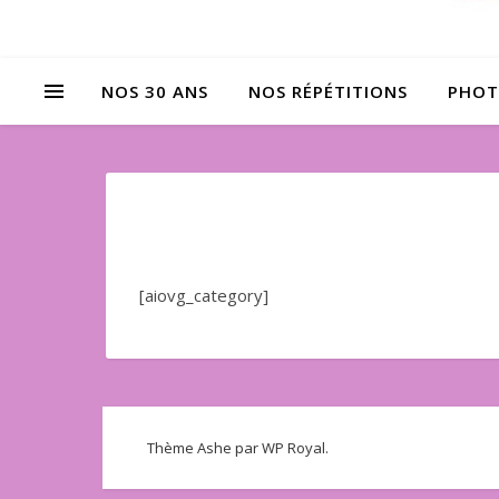
NOS 30 ANS
NOS RÉPÉTITIONS
PHOT
[aiovg_category]
Thème Ashe par
WP Royal
.