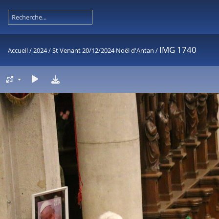
IMG 1740
Accueil
/
2024
/
St Venant 20/12/2024 Noël d'Antan
/