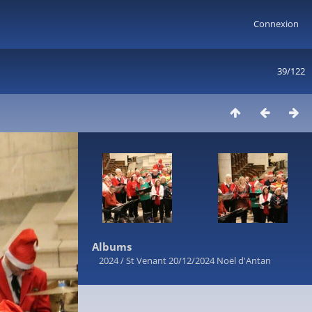
Connexion
39/122
Albums
2024
/
St Venant 20/12/2024 Noël d'Antan